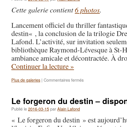
Cette galerie contient
6 photos
.
Lancement officiel du thriller fantastiq
destin« , la conclusion de la trilogie D
Lafond. L’activité, sur invitation seuleme
bibliothèque Raymond-Lévesque à St-H
ambiance amicale et décontractée. À dr
Continuer la lecture
»
Plus de galeries
|
Commentaires fermés
sur
Lancement
officiel
–
Le forgeron du destin – disponi
Le
forgeron
Publié le
2016-03-15
par
Alain Lafond
du
« Le forgeron du destin » est aujourd’h
destin